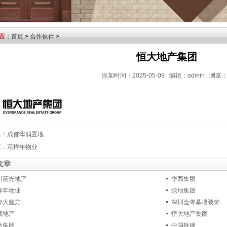
置：
首页
>
合作伙伴
>
恒大地产集团
添加时间：2025-05-09 编辑：admin 浏览
篇：
成都华润置地
篇：
花样年物业
文章
川蓝光地产
华西集团
样年物业
绿地集团
都大魔方
深圳金粤幕墙装饰
商地产
恒大地产集团
达集团
中国铁建