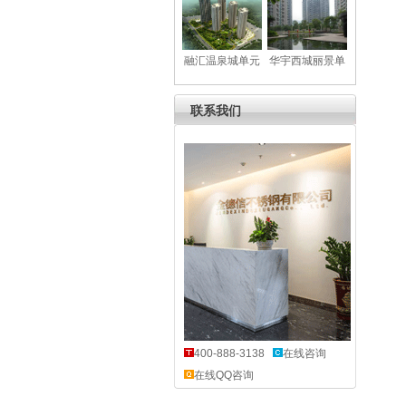
元门
区单元门
融汇温泉城单元
华宇西城丽景单
门
元门
联系我们
400-888-3138
在线咨询
在线QQ咨询