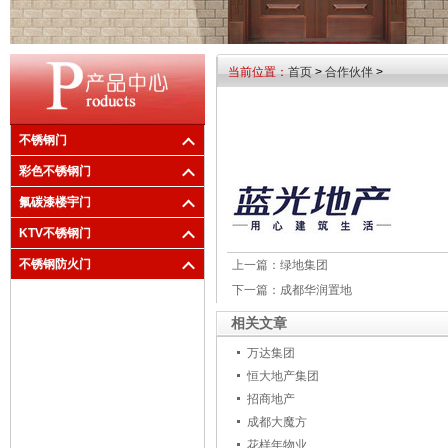
当前位置：
首页
>
合作伙伴
>
不锈钢门
彩色不锈钢门
氟碳漆楼宇门
KTV不锈钢门
不锈钢防火门
上一篇：
绿地集团
下一篇：
成都华润置地
相关文章
万达集团
恒大地产集团
招商地产
成都大魔方
花样年物业