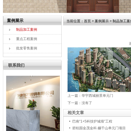
案例展示
当前位置：
首页
>
案例展示
>
制品加工案
制品加工案例
重点工程案例
批发零售案例
联系我们
上一篇：
华宇西城丽景单元门
下一篇：
没有了
相关文章
巴南“1+5科技护城墙”工程
碧桂园金茂金科.樾千山单元门项目