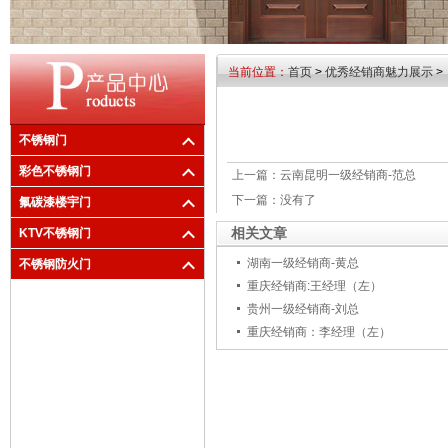
当前位置：
首页
>
优秀经销商魅力展示
>
不锈钢门
彩色不锈钢门
上一篇：
云南昆明一级经销商-范总
下一篇：
没有了
氟碳漆楼宇门
相关文章
KTV不锈钢门
湖南一级经销商-黄总
不锈钢防火门
重庆经销商:王经理（左）
贵州一级经销商-刘总
重庆经销商：李经理（左）