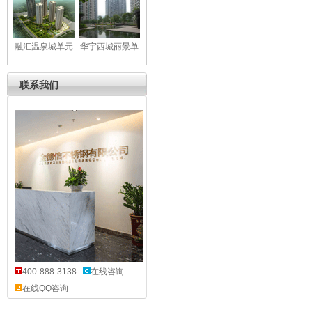
元门
区单元门
融汇温泉城单元
华宇西城丽景单
门
元门
联系我们
400-888-3138
在线咨询
在线QQ咨询