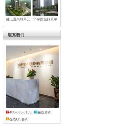
元门
区单元门
融汇温泉城单元
华宇西城丽景单
门
元门
联系我们
400-888-3138
在线咨询
在线QQ咨询