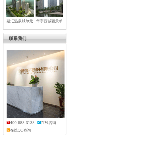
元门
区单元门
融汇温泉城单元
华宇西城丽景单
门
元门
联系我们
400-888-3138
在线咨询
在线QQ咨询