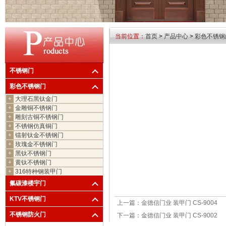
当前位置：
首页
>
产品中心
>
彩色不锈钢
不锈钢门
彩色不锈钢门
+
大理石黑钛金门
+
金雕铜不锈钢门
+
雕刻古铜不锈钢门
+
不锈钢仿真铜门
+
镭射钛金不锈钢门
+
玫瑰金不锈钢门
+
黑钛不锈钢门
+
黄钛不锈钢门
+
316特种钢装甲门
氟碳漆楼宇门
KTV不锈钢门
上一篇：
金德信门业 装甲门 CS-9004
不锈钢防火门
下一篇：
金德信门业 装甲门 CS-9002