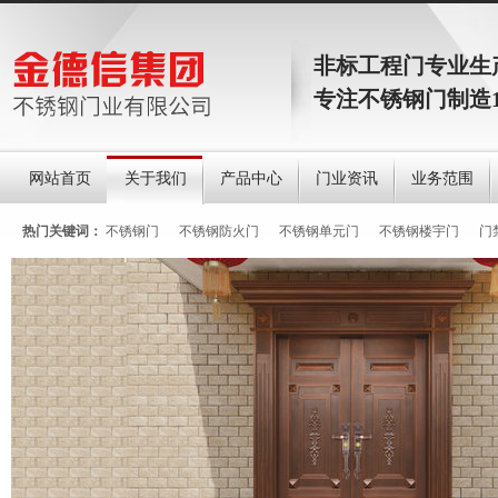
非标工程门专业生
专注不锈钢门制造
网站首页
关于我们
产品中心
门业资讯
业务范围
热门关键词：
不锈钢门
不锈钢防火门
不锈钢单元门
不锈钢楼宇门
门