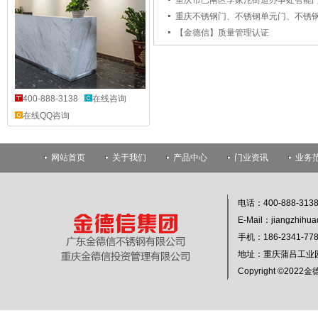
重庆市巴南区李家沱街道办事处智能
【金德信】质量管理认证
400-888-3138
在线咨询
在线QQ咨询
网站首页
关于我们
产品中心
门业资讯
业务
电话：400-888-313
E-Mail：jiangzhihu
手机：186-2341-
地址：重庆蒲吕工业
Copyright ©20