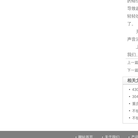
的错
导致
轻轻
了。
声音
我们
上一
下一
相关
4
3
重
不
不
网站首页
关于我们
产