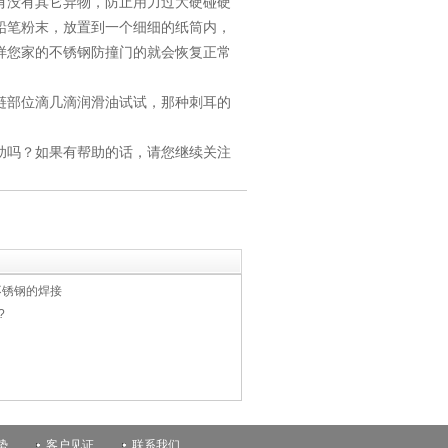
有没有其它异物，防止用力过大硬碰硬
铅笔粉末，放置到一个细细的纸筒内，
样您家的不锈钢防撞门的就会恢复正常
链部位滴几滴润滑油试试，那种刺耳的
助吗？如果有帮助的话，请您继续关注
不锈钢的焊接
?
势
客户见证
联系我们