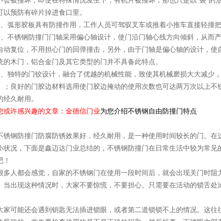
不会被撞坏，即使在特殊情况发生下，有机片被撞坏，那也只是以"裂"的形
可以预防有碎片掉进食口里。
4、弧形胶板具有防撞作用，工作人员可驾驭叉车或推着小推车直接轻撞
5、不锈钢防撞门门轴采用偏心轴设计，使门沿门轴心线方向倾斜，从而
自动复位，不用担心门的回弹撞击，另外，由于门轴是偏心轴的设计，使
统的木门，铝合金门及其它类型的门并不具备此特点。
6、独特的门铰设计，融合了优越的机械性能，致使其机械磨损大大减少
）；良好的门胶边材料选用使门胶边掩动的使用次数也可达两万次以上不
的经久耐用。
您或许感兴趣的文章：金德信门业
为您介绍不锈钢自由防撞门特点
不锈钢防撞门防腐防锈效果好，经久耐用，是一种使用时间较长的门。在
小状况，下面是鑫迈达门业总结的，不锈钢防撞门在日常生活中较为常见
吧！
很多人都会感觉，自家的不锈钢门在使用一段时间后，就会出现关门时阻
。当出现这种情况时，大家不要惊慌，不要担心。只需要在活动的锁舌处
大家可能还会遇到钥匙无法插进锁眼，或者第二道锁锁不上的情况。这往