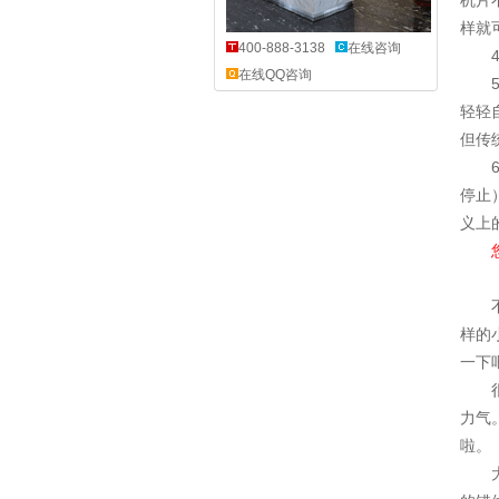
机片
样就
400-888-3138
在线咨询
在线QQ咨询
轻轻
但传
停止
义上
样的
一下
力气
啦。