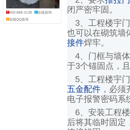
闭严密牢固。
400-888-3138
在线咨询
在线QQ咨询
3、工程楼宇
也可以在砌筑墙
接件
焊牢。
4、门框与墙
于3个锚固点，
5、工程楼宇
五金配件
，必须
电子报警密码系
6、安装工程
后将其临时固定